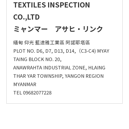
TEXTILES INSPECTION
CO.,LTD
ミャンマー アサヒ・リンク
緬甸 仰光 藍逹雅工業區 阿諾耶塔區
PLOT NO. D6, D7, D13, D14,（C3-C4) MYAY
TAING BLOCK NO. 20,
ANAWRAHTA INDUSTRIAL ZONE, HLAING
THAR YAR TOWNSHIP, YANGON REGION
MYANMAR
TEL 09682077228